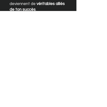
deviennent de
véritables alliés
de ton succès
.
📆 STRUCTURE &
ADHÉRENCE
Aussi simple soit-il, ce
protocole doit être
appliqué et
respecté
pour obtenir des
résultats durables.
Phase 1 (6 semaines)
: suivie
7 jours sur 7
, afin de corriger
les problématiques
persistantes
Phase 2 (6 semaines)
: suivie
5 jours par semaine
, laissant
les fins de semaine libres et
flexibles pour profiter de la
vraie vie (famille, amis,
équilibre mental)